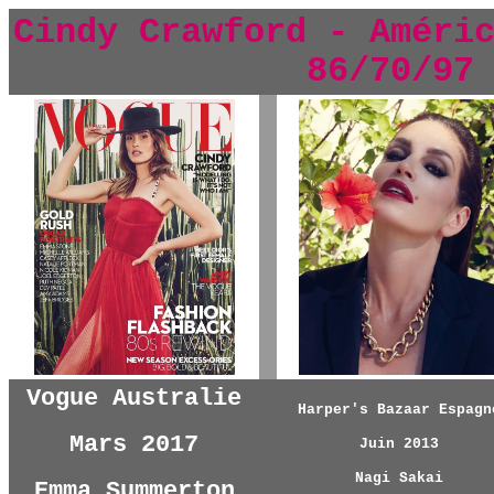
Cindy Crawford - Améri
86/70/97
y
Vogue Australie
Harper's Bazaar Espagn
Mars 2017
y
Juin 2013
Nagi Sakai
Emma Summerton