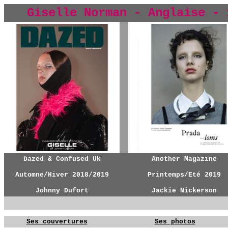
Giselle Norman - Anglaise - 
y
Dazed & Confused Uk
Another Magazine
Automne/Hiver 2018/2019
y
Printemps/Eté 2019
Johnny Dufort
Jackie Nickerson
Ses couvertures
Ses photos