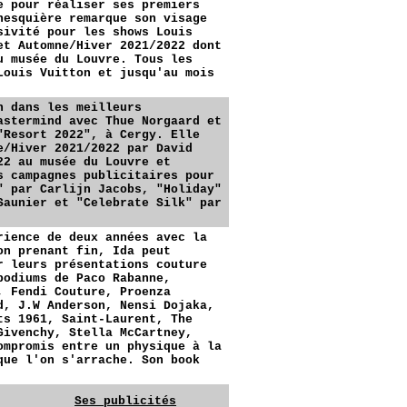
e pour réaliser ses premiers
hesquière remarque son visage
sivité pour les shows Louis
et Automne/Hiver 2021/2022 dont
u musée du Louvre. Tous les
Louis Vuitton et jusqu'au mois
n dans les meilleurs
astermind avec Thue Norgaard et
"Resort 2022", à Cergy. Elle
e/Hiver 2021/2022 par David
22 au musée du Louvre et
s campagnes publicitaires pour
" par Carlijn Jacobs, "Holiday"
Saunier et "Celebrate Silk" par
rience de deux années avec la
on prenant fin, Ida peut
r leurs présentations couture
podiums de Paco Rabanne,
, Fendi Couture, Proenza
d, J.W Anderson, Nensi Dojaka,
ts 1961, Saint-Laurent, The
Givenchy, Stella McCartney,
ompromis entre un physique à la
que l'on s'arrache. Son book
Ses publicités