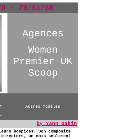
78 - 79/61/88
Agences
Women
Premier UK
Scoop
4
Autres modèles
c
by Yann Gabin
leurs hospices. Son composite
 directors, un mois seulement