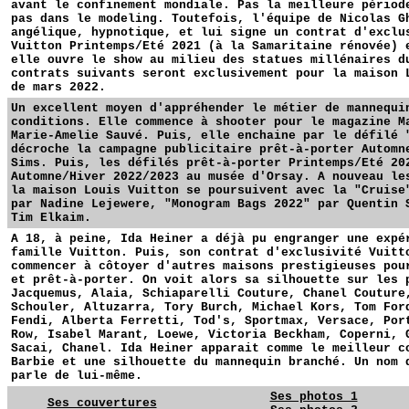
avant le confinement mondiale. Pas la meilleure périod
pas dans le modeling. Toutefois, l'équipe de Nicolas G
angélique, hypnotique, et lui signe un contrat d'exclu
Vuitton Printemps/Eté 2021 (à la Samaritaine rénovée) 
elle ouvre le show au milieu des statues millénaires d
contrats suivants seront exclusivement pour la maison 
de mars 2022.
Un excellent moyen d'appréhender le métier de mannequi
conditions. Elle commence à shooter pour le magazine M
Marie-Amelie Sauvé. Puis, elle enchaine par le défilé 
décroche la campagne publicitaire prêt-à-porter Automn
Sims. Puis, les défilés prêt-à-porter Printemps/Eté 20
Automne/Hiver 2022/2023 au musée d'Orsay. A nouveau le
la maison Louis Vuitton se poursuivent avec la "Cruise
par Nadine Lejewere, "Monogram Bags 2022" par Quentin 
Tim Elkaim.
A 18, à peine, Ida Heiner a déjà pu engranger une expé
famille Vuitton. Puis, son contrat d'exclusivité Vuitt
commencer à côtoyer d'autres maisons prestigieuses pou
et prêt-à-porter. On voit alors sa silhouette sur les 
Jacquemus, Alaia, Schiaparelli Couture, Chanel Couture
Schouler, Altuzarra, Tory Burch, Michael Kors, Tom For
Fendi, Alberta Ferretti, Tod's, Sportmax, Versace, Por
Row, Isabel Marant, Loewe, Victoria Beckham, Coperni, 
Sacai, Chanel. Ida Heiner apparait comme le meilleur c
Barbie et une silhouette du mannequin branché. Un nom 
parle de lui-même.
Ses photos 1
Ses couvertures