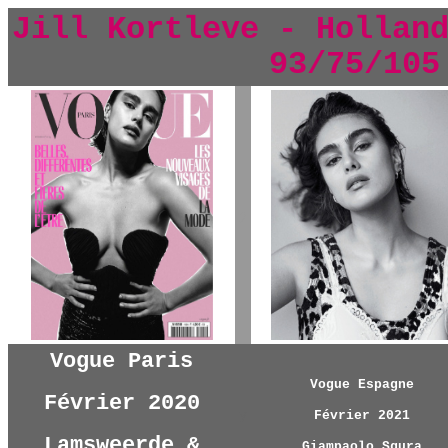
Jill Kortleve - Hollan
93/75/105
y
Vogue Paris
Vogue Espagne
Février 2020
y
Février 2021
Lamsweerde &
Giampaolo Sgura