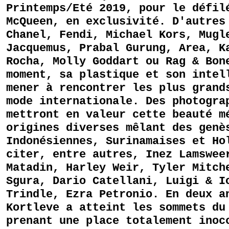
Printemps/Eté 2019, pour le défil
McQueen, en exclusivité. D'autres
Chanel, Fendi, Michael Kors, Mugl
Jacquemus, Prabal Gurung, Area, K
Rocha, Molly Goddart ou Rag & Bon
moment, sa plastique et son intel
mener à rencontrer les plus grand
mode internationale. Des photogra
mettront en valeur cette beauté m
origines diverses mêlant des genè
Indonésiennes, Surinamaises et Ho
citer, entre autres, Inez Lamswee
Matadin, Harley Weir, Tyler Mitch
Sgura, Dario Catellani, Luigi & I
Trindle, Ezra Petronio. En deux a
Kortleve a atteint les sommets du
prenant une place totalement inoc