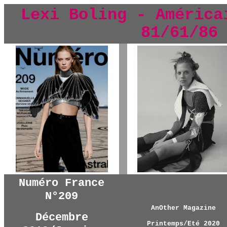
Lexi Boling - América
81/61/86
y
Numéro France
N°209
AnOther Magazine
Décembre
y
Printemps/Eté 2020