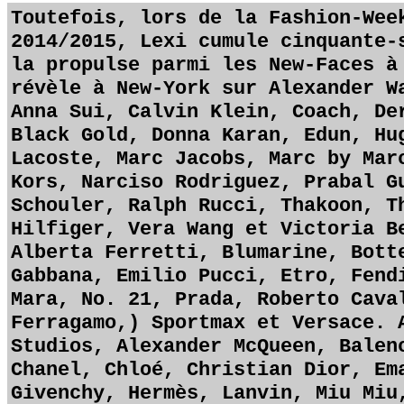
Toutefois, lors de la Fashion-Wee
2014/2015, Lexi cumule cinquante-
la propulse parmi les New-Faces à
révèle à New-York sur Alexander W
Anna Sui, Calvin Klein, Coach, De
Black Gold, Donna Karan, Edun, Hu
Lacoste, Marc Jacobs, Marc by Mar
Kors, Narciso Rodriguez, Prabal G
Schouler, Ralph Rucci, Thakoon, T
Hilfiger, Vera Wang et Victoria B
Alberta Ferretti, Blumarine, Bott
Gabbana, Emilio Pucci, Etro, Fend
Mara, No. 21, Prada, Roberto Cava
Ferragamo,) Sportmax et Versace. 
Studios, Alexander McQueen, Balen
Chanel, Chloé, Christian Dior, Em
Givenchy, Hermès, Lanvin, Miu Miu