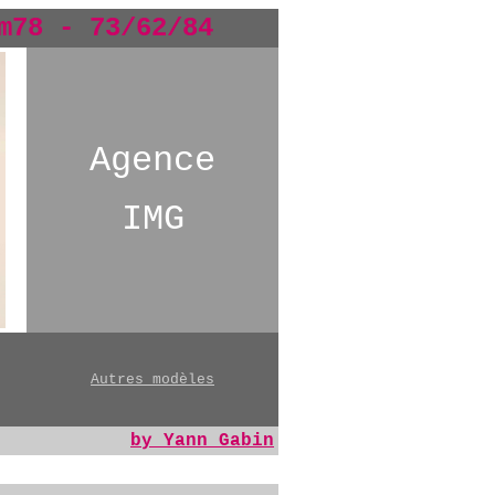
m78 - 73/62/84
Agence
IMG
Autres modèles
by Yann Gabin