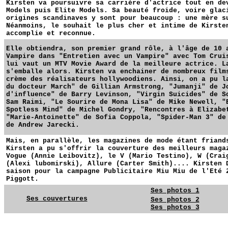
Kirsten va poursuivre sa carrière d'actrice tout en de
Models puis Elite Models. Sa beauté froide, voire glac
origines scandinaves y sont pour beaucoup : une mère s
Néanmoins, le souhait le plus cher et intime de Kirste
accomplie et reconnue.
Elle obtiendra, son premier grand rôle, à l'âge de 10 
Vampire dans "Entretien avec un Vampire" avec Tom Crui
lui vaut un MTV Movie Award de la meilleure actrice. L
s'emballe alors. Kirsten va enchainer de nombreux film
crème des réalisateurs hollywoodiens. Ainsi, on a pu l
du docteur March" de Gillian Armstrong, "Jumanji" de J
d'influence" de Barry Levinson,
"Virgin Suicides" de S
Sam Raimi, "Le Sourire de Mona Lisa" de Mike Newell, "
Spotless Mind" de Michel Gondry
,
"Rencontres à Elizabe
"Marie-Antoinette" de Sofia Coppola, "Spider-Man 3" de
de Andrew Jarecki.
Mais, en parallèle, les magazines de mode étant friand
Kirsten a pu s'offrir la couverture des meilleurs maga
Vogue (Annie Leibovitz), le V (Mario Testino), W (Crai
(Alexi lubomirski), Allure (Carter Smith)....
Kirsten 
saison pour la campagne Publicitaire Miu Miu de l'Eté 
Piggott.
Ses photos 1
Ses couvertures
Ses photos 2
Ses photos 3