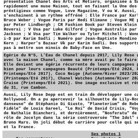
présentation Chanel des Arts et Métiers, organisée à S
rapidement une muse Maison, tout en faisant la Une des
préstigieux comme Vogue, Love Magazine, V ou W. Aussi,
s'enchainent à un rythme effréné : Elle France par Kar
Bruce Weber ; Vogue Paris par Hedi Slimane ; Vogue ME 
par Peter Lindbergh ; CR Fashion Book par Steven Klein
Roversi ; V Usa par Luke Gilford ; Vogue Australie par
Jackson ; W Usa par Tim Walker ou Tyler Mitchell ; Won
i-D par Karim Sadli ; Numéro par Jean-Baptiste Mondino
Kern ; Harper's Bazaar Uk par Karim Sadli. Des support
pas à mettre son minois de Baby-Face en Une.
Egérie du N°5, L'Eau de Chanel depuis 2017, Lily Rose 
avec la maison Chanel, comme sa mère avait pu le faire
Elle devient une égérie récurrente de leurs campagnes 
bien pour leurs campagnes Beauté (Printemps/Eté 2024, 
Printemps/Eté 2017), Coco Neige (Automne/Hiver 2023/20
(Printemps/Eté 2017), Chanel Watches (Automne/Hiver 20
Cruise (Printemps/Eté 2021). Une image exclusive et ré
du 31, rue Cambon.
Aussi, Lily Rose Depp est en train de développer une c
Hollywood. On a pu apercevoir la silhouette de Lily-Ro
danseuse" de Stéphanie Di Giusto, "Planeterium" de Reb
Fidèle" de Louis Gareel, "Le Roi" de David Crisis, "Vo
de Nathalie Biancheri, et dernièrement, "Nosferatu" de
rôle de Jocelyn dans la série controversée "The Idol" 
Bruno Mars. Un joli début de carrière pour celle qui s
et la France.
Ses photos 1