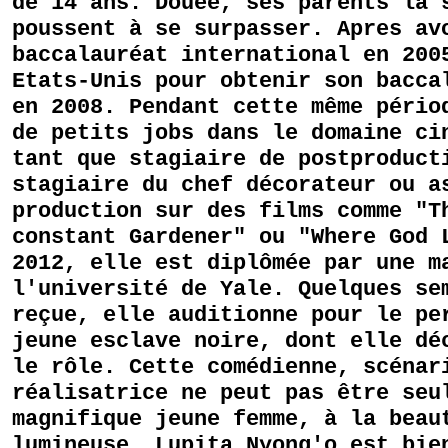
de 14 ans. Douée, ses parents la 
poussent à se surpasser. Apres av
baccalauréat international en 200
Etats-Unis pour obtenir son bacca
en 2008. Pendant cette même pério
de petits jobs dans le domaine ci
tant que stagiaire de postproduct
stagiaire du chef décorateur ou a
production sur des films comme "T
constant Gardener" ou "Where God 
2012, elle est diplômée par une m
l'université de Yale. Quelques se
reçue, elle auditionne pour le pe
jeune esclave noire, dont elle dé
le rôle. Cette comédienne, scénar
réalisatrice ne peut pas être seu
magnifique jeune femme, à la beau
lumineuse. Lupita Nyong'o est bie