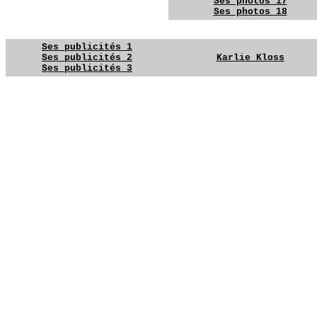
Ses photos 17
Ses photos 18
YG
YG
Ses publicités 1
Ses publicités 2
Karlie Kloss
Ses publicités 3