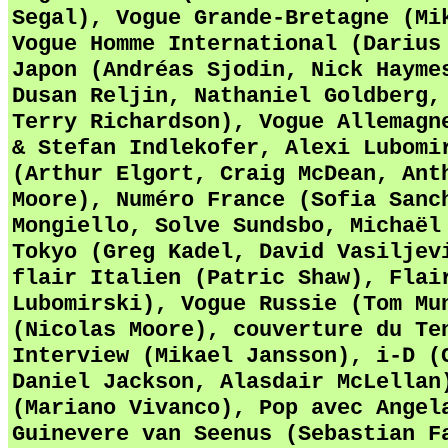
Segal),
Vogue Grande-Bretagne (Mi
Vogue Homme International (Darius
Japon (Andréas Sjodin, Nick Hayme
Dusan Reljin, Nathaniel Goldberg,
Terry Richardson),
Vogue Allemagn
& Stefan Indlekofer, Alexi Lubomi
(Arthur Elgort, Craig McDean, Ant
Moore), Numéro France (Sofia Sanc
Mongiello, Solve Sundsbo, Michaël
Tokyo (Greg Kadel, David Vasiljev
flair Italien (Patric Shaw), Flai
Lubomirski),
Vogue Russie (Tom Mu
(Nicolas Moore), couverture du Te
Interview (Mikael Jansson), i-D (
Daniel Jackson, Alasdair McLellan
(Mariano Vivanco), Pop
avec Angel
Guinevere van Seenus
(Sebastian F