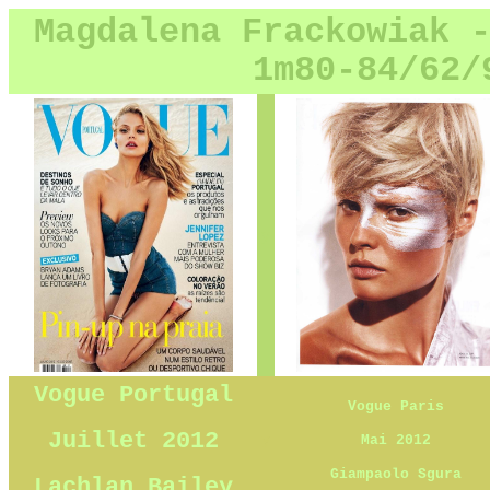
Magdalena Frackowiak 
1m80-84/62/
y
Vogue Portugal
Vogue Paris
Juillet 2012
y
Mai 2012
Giampaolo Sgura
Lachlan Bailey