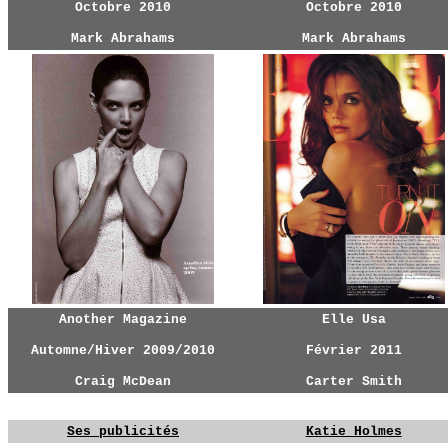
Octobre 2010
Octobre 2010
Mark Abrahams
Mark Abrahams
Another Magazine
Elle Usa
Automne/Hiver 2009/2010
Février 2011
Craig McDean
Carter Smith
YG
YG
Ses publicités
Katie Holmes