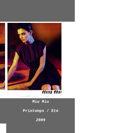
Miu Miu
Printemps / Eté
2009