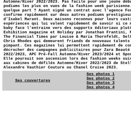
Automne/Hiver 2022/2023. Pas facile pour une jeune déb
podiums les plus en vues de la fashion week parisienne
quelque part ? Ayant signé un contrat avec l'agence Fo
confirme rapidement sur deux autres podiums prestigieu
d'Isabel Marant. Deux maisons reconnus pour leurs cast
expériences qui lui valent rapidement de savoir si ce 
baby face l'entraine vers des supports éditoriaux plut
Exhibition magazine et Holiday par Jonathan Frantini, 
The Financial Times par Louise & Maria Thornfeldt, Sel
Chris Rhodes qui demeurent friands de nouveaux talents
pimpant. Ces magazines lui permettent rapidement de co
décrocher des campagnes publicitaires pour Zara Beauté
2022/2023, APC Pré-Fall Automne/Hiver 2023/2024 et Spo
Elle poursuit son ascension lors des fashion weeks sui
aux cabines de défilés Automne/Hiver 2022/2023 de Stel
Alexandre Vauthier Couture ou Chanel Cruise 2023.
Ses photos 1
Ses photos 2
Ses couvertures
Ses photos 3
Ses photos 4