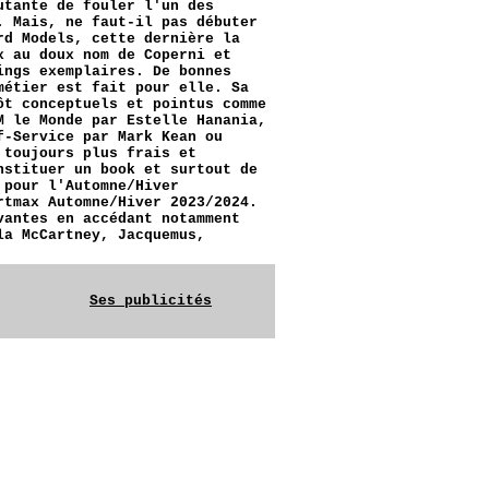
utante de fouler l'un des
. Mais, ne faut-il pas débuter
rd Models, cette dernière la
x au doux nom de Coperni et
ings exemplaires. De bonnes
métier est fait pour elle. Sa
ôt conceptuels et pointus comme
M le Monde par Estelle Hanania,
f-Service par Mark Kean ou
 toujours plus frais et
nstituer un book et surtout de
 pour l'Automne/Hiver
rtmax Automne/Hiver 2023/2024.
vantes en accédant notamment
la McCartney, Jacquemus,
Ses publicités