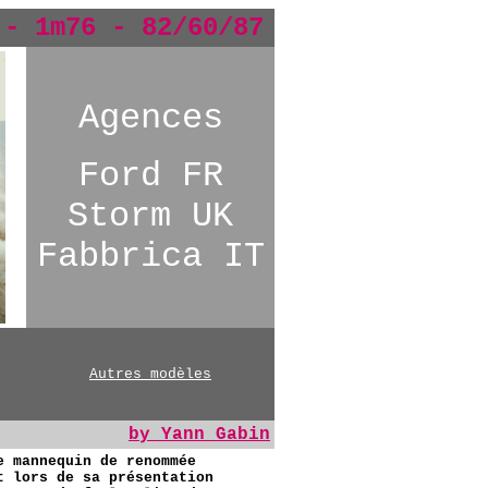
 - 1m76 - 82/60/87
Agences
Ford FR
Storm UK
Fabbrica IT
Autres modèles
by Yann Gabin
e mannequin de renommée
t lors de sa présentation