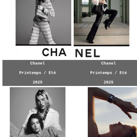
Chanel
Chanel
Printemps / Eté
Printemps / Eté
202
5
202
5