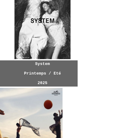
System
Printemps / Eté
202
5