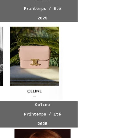
Printemps / Eté
202
5
Celine
Printemps / Eté
202
5