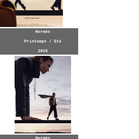
Hermès
Printemps / Eté
202
5
Hermès