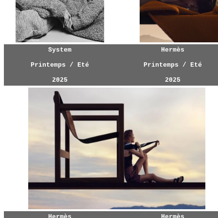
System
Hermès
Printemps / Eté
Printemps / Eté
202
5
202
5
Hermès
Hermès