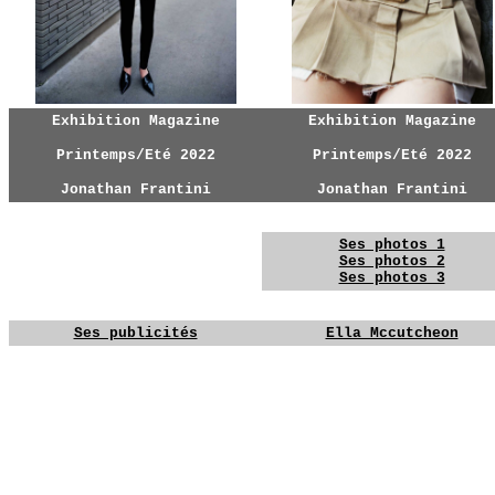
Exhibition Magazine
Exhibition Magazine
Printemps/Eté 2022
Printemps/Eté 2022
Jonathan Frantini
Jonathan Frantini
YG
YG
Ses photos 1
YG
Ses photos 2
Ses photos 3
YG
YGYG
Ses publicités
Ella Mccutcheon