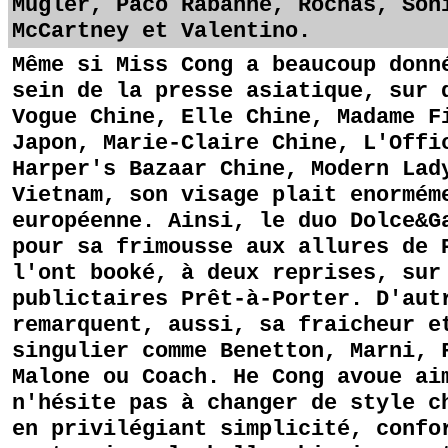
Mugler, Paco Rabanne, Rochas, Son
McCartney et Valentino.
Même si Miss Cong a beaucoup donn
sein de la presse asiatique, sur 
Vogue Chine, Elle Chine, Madame F
Japon, Marie-Claire Chine, L'Offi
Harper's Bazaar Chine, Modern Lad
Vietnam, son visage plait enormém
européenne. Ainsi, le duo Dolce&G
pour sa frimousse aux allures de 
l'ont booké, à deux reprises, sur
publictaires Prêt-à-Porter. D'aut
remarquent, aussi, sa fraicheur e
singulier comme Benetton, Marni, 
Malone ou Coach. He Cong avoue ai
n'hésite pas à changer de style c
en privilégiant simplicité, confo