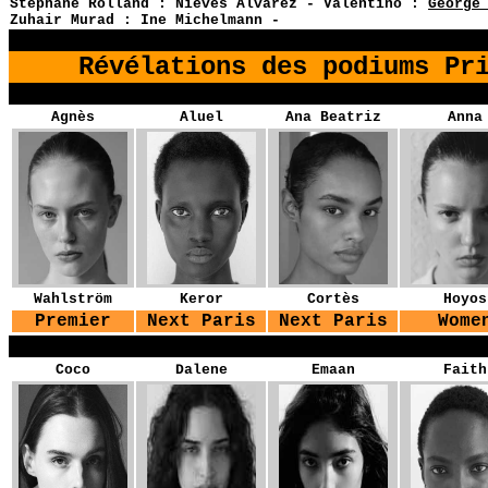
Stéphane Rolland : Nieves Alvarez - Valentino :
George
Zuhair Murad : Ine Michelmann
-
YG
Révélations des podiums
Pr
YG
Agnès
Aluel
Ana Beatriz
Anna
Wahlström
Keror
Cortès
Hoyos
Premier
Next Paris
Next Paris
Wome
YG
Coco
Dalene
Emaan
Faith