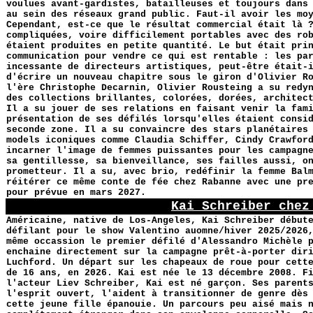
voulues avant-gardistes, batailleuses et toujours dans
au sein des réseaux grand public. Faut-il avoir les mo
Cependant, est-ce que le résultat commercial était là 
compliquées, voire difficilement portables avec des ro
étaient produites en petite quantité. Le but était pri
communication pour vendre ce qui est rentable : les pa
incessante de directeurs artistiques, peut-être était-
d'écrire un nouveau chapitre sous le giron d'Olivier R
l'ère Christophe Decarnin, Olivier Rousteing a su redy
des collections brillantes, colorées, dorées, architec
Il a su jouer de ses relations en faisant venir la fam
présentation de ses défilés lorsqu'elles étaient consi
seconde zone. Il a su convaincre des stars planétaires
models iconiques comme Claudia Schiffer, Cindy Crawfor
incarner l'image de femmes puissantes pour les campagn
sa gentillesse, sa bienveillance, ses failles aussi, o
prometteur. Il a su, avec brio, redéfinir la femme Bal
réitérer ce même conte de fée chez Rabanne avec une pr
pour prévue en mars 2027.
Kai Schreiber chez
Américaine, native de Los-Angeles, Kai Schreiber début
défilant pour le show Valentino auomne/hiver 2025/2026
même occassion le premier défilé d'Alessandro Michèle 
enchaine directement sur la campagne prêt-à-porter dir
Luchford. Un départ sur les chapeaux de roue pour cett
de 16 ans, en 2026. Kai est née le 13 décembre 2008. F
l'acteur Liev Schreiber, Kai est né garçon. Ses parent
l'esprit ouvert, l'aident à transitionner de genre dès
cette jeune fille épanouie. Un parcours peu aisé mais 