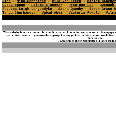
Diba
-
Mika Schneider
-
Mila Van Eeten
-
Miriam Sanche
Oudey Egone
-
Paloma Elsesser
-
Precious Lee
-
Quannah
Rebecca Leigh Longendyke
-
Sacha Quenby
-
Sarah Grace 
Tanya Churbanova
-
Ugbad Abdi
-
Victoria Fawole
-
Vilm
YG
YG
This website is not a commercial site. It is just an infomation website and an homepage ab
respective owners. If you own the copyright to any picture on this site and would like 
immediately.
/
Rédacteur en chef et Webmaster de planete-mode.