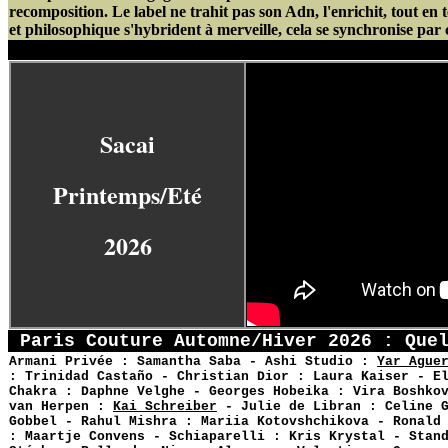
recomposition. Le label ne trahit pas son Adn, l'enrichit, tout en 
et philosophique s'hybrident à merveille, cela se synchronise par c
Sacai
Printemps/Eté
2026
Paris Couture Automne/Hiver 2026 : Que
Armani Privée : Samantha Saba - Ashi Studio :
Yar Ague
:
Trinidad Castaño -
Christian Dior :
Laura Kaiser
- E
Chakra : Daphne Velghe - Georges Hobeika :
Vira Boshko
van Herpen :
Kai Schreiber
- Julie de Libran : Celine G
Gobbel - Rahul Mishra :
Mariia Kotovshchikova
- Ronald
: Maartje Convens - Schiaparelli :
Kris Krystal - Stan