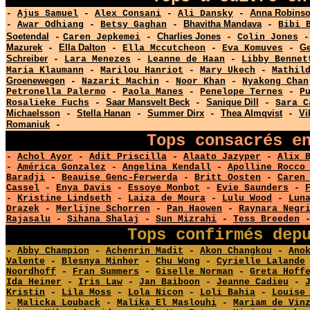
Anna Robins
-
Ajus Samuel
-
Alex Consani
-
Ali Dansky
-
Bhavitha Mandava
-
Awar Odhiang
-
Betsy Gaghan
-
-
Bibi 
Soetendal
Charlies Jones
-
Caren Jepkemei
-
-
Colin Jones
Mazurek
Ella Dalton
Ge
-
-
Ella Mccutcheon
-
Eva Komuves
-
Schreiber
-
Lara Menezes
-
Leanne de Haan
-
Libby Bennet
Maria Klaumann
-
Marilou Hanriot
-
Mary Ukech
-
Mathil
Groenewegen
-
Nazarit Machin
-
Noor Khan
-
Nyakong Chan
Petronella Palermo
-
Paola Manes
-
Penelope Ternes
-
P
Saar Mansvelt Beck
Sanique Dill
Rosalieke Fuchs
-
-
-
Sara C
Michaelsson
Stella Hanan
Summer Dirx
Thea Almqvist
Vi
-
-
-
-
Romaniuk
-
Tops consacrés e
-
Achol Ayor
-
Adit Priscilla
-
Alaato Jazyper
-
Alix 
-
América Gonzalez
-
Angelina Kendall
-
Apolline Rocco
Baradji
-
Beauise Genc-Ferwerda
-
Britt Oosten
-
Caren
Cassel
-
Enya Davis
-
Essoye Monbot
-
Evie Saunders
-
-
Kristine Lindseth
-
Laiza de Moura
-
Lulu Wood
-
Lun
Drazek
-
Merlijne Schorren
-
Pan Haowen
-
Raynara Negr
Rajasalu
-
Sihana Shalaj
-
Sun Mizrahi
-
Tess Breeden
Tops confirmés dep
-
Abby Champion
-
Achenrin Madit
-
Akon Changkou
-
Ano
Valente
-
Blesnya Minher
-
Chu Wong
-
Cyrielle Lalande
Noordhoff
-
Fran Summers
-
Giselle Norman
-
Greta Hoff
Ida Heiner
-
Iris Law
-
Jan Baiboon
-
Jeanne Cadieu
-
Kristin
-
Lila Moss
-
Lola Nicon
-
Loli Bahia
-
Louise
-
Malicka Louback
-
Malika El Maslouhi
-
Mariam de Vin