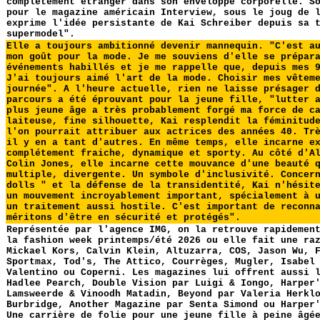
complétement étranger dans son enveloppe corporelle. S
pour le magazine américain Interview, sous le joug de 
exprime l'idée persistante de Kai Schreiber depuis sa 
supermodel".
Elle a toujours ambitionné devenir mannequin. "C'est a
mon goût pour la mode. Je me souviens d'elle se prépar
événements habillés et je me rappelle que, depuis mes 
J'ai toujours aimé l'art de la mode. Choisir mes vêtem
journée". A l'heure actuelle, rien ne laisse présager 
parcours a été éprouvant pour la jeune fille, "lutter 
plus jeune âge a très probablement forgé ma force de c
laiteuse, fine silhouette, Kai resplendit la féminitud
l'on pourrait attribuer aux actrices des années 40. Tr
il y en a tant d'autres. En même temps, elle incarne e
complétement fraiche, dynamique et sporty. Au côté d'A
Colin Jones, elle incarne cette mouvance d'une beauté 
multiple, divergente. Un symbole d'inclusivité. Concer
dolls " et la défense de la transidentité, Kai n'hésit
un mouvement incroyablement important, spécialement à 
un traitement aussi hostile. C'est important de reconn
méritons d'être en sécurité et protégés".
Représentée par l'agence IMG, on la retrouve rapidemen
la fashion week printemps/été 2026 ou elle fait une ra
Mickael Kors, Calvin Klein, Altuzarra, COS, Jason Wu, 
Sportmax, Tod's, The Attico, Courrèges, Mugler, Isabel
Valentino ou Coperni. Les magazines lui offrent aussi 
Hadlee Pearch, Double Vision par Luigi & Iongo, Harper
Lamsweerde & Vinoodh Matadin, Beyond par Valeria Herkl
Burbridge, Another Magazine par Senta Simond ou Harper
Une carrière de folie pour une jeune fille à peine âgé