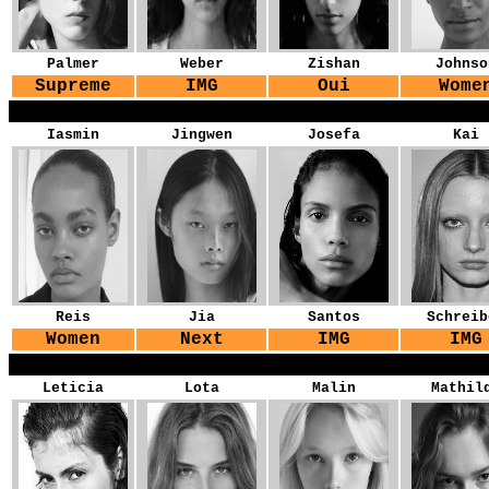
Palmer
Weber
Zishan
Johnso
Supreme
IMG
Oui
Wome
YG
Iasmin
Jingwen
Josefa
Kai
Reis
Jia
Santos
Schreib
Women
Next
IMG
IMG
YG
Leticia
Lota
Malin
Mathil