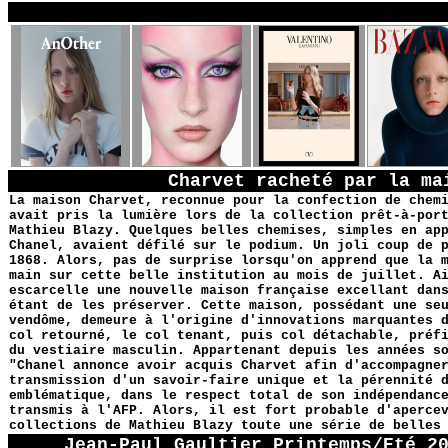
YG
Charvet racheté par la ma
La maison Charvet, reconnue pour la confection de chem
avait pris la lumière lors de la collection prêt-à-por
Mathieu Blazy. Quelques belles chemises, simples en ap
Chanel, avaient défilé sur le podium. Un joli coup de 
1868. Alors, pas de surprise lorsqu'on apprend que la 
main sur cette belle institution au mois de juillet. A
escarcelle une nouvelle maison française excellant dan
étant de les préserver. Cette maison, possédant une se
vendôme, demeure à l'origine d'innovations marquantes 
col retourné, le col tenant, puis col détachable, préf
du vestiaire masculin. Appartenant depuis les années s
"Chanel annonce avoir acquis Charvet afin d'accompagne
transmission d'un savoir-faire unique et la pérennité 
emblématique, dans le respect total de son indépendanc
transmis à l'AFP. Alors, il est fort probable d'aperce
collections de Mathieu Blazy toute une série de belles
Jean-Paul Gaultier Printemps/Eté 2