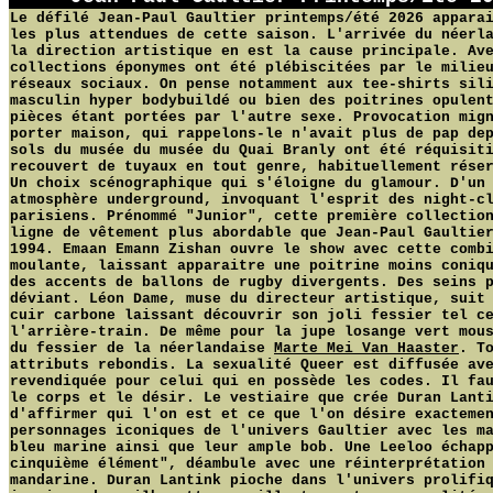
Le défilé Jean-Paul Gaultier printemps/été 2026 appara
les plus attendues de cette saison. L'arrivée du néerl
la direction artistique en est la cause principale. Av
collections éponymes ont été plébiscitées par le milie
réseaux sociaux. On pense notamment aux tee-shirts sil
masculin hyper bodybuildé ou bien des poitrines opulen
pièces étant portées par l'autre sexe. Provocation mig
porter maison, qui rappelons-le n'avait plus de pap de
sols du musée du musée du Quai Branly ont été réquisit
recouvert de tuyaux en tout genre, habituellement rése
Un choix scénographique qui s'éloigne du glamour. D'un
atmosphère underground, invoquant l'esprit des night-c
parisiens. Prénommé "Junior", cette première collectio
ligne de vêtement plus abordable que Jean-Paul Gaultie
1994. Emaan Emann Zishan ouvre le show avec cette comb
moulante, laissant apparaitre une poitrine moins coniq
des accents de ballons de rugby divergents. Des seins 
déviant. Léon Dame, muse du directeur artistique, suit
cuir carbone laissant découvrir son joli fessier tel c
l'arrière-train. De même pour la jupe losange vert mou
du fessier de la néerlandaise
Marte Mei Van Haaster
. T
attributs rebondis. La sexualité Queer est diffusée av
revendiquée pour celui qui en possède les codes. Il fa
le corps et le désir. Le vestiaire que crée Duran Lant
d'affirmer qui l'on est et ce que l'on désire exacteme
personnages iconiques de l'univers Gaultier avec les m
bleu marine ainsi que leur ample bob. Une Leeloo échap
cinquième élément", déambule avec une réinterprétation
mandarine. Duran Lantink pioche dans l'univers prolifi