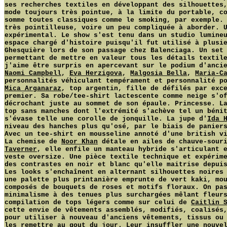
ses recherches textiles en développant des silhouettes
mode toujours très pointue, à la limite du portable, c
somme toutes classiques comme le smoking, par exemple.
très pointilleuse, voire un peu compliquée à aborder. 
expérimental. Le show s'est tenu dans un studio lumine
espace chargé d'histoire puisqu'il fut utilisé à plusi
Ghesquière lors de son passage chez Balenciaga. Un set
permettant de mettre en valeur tous les détails textil
j'aime être surpris en apercevant sur le podium d'anci
Naomi Campbell
,
Eva Herzigova
,
Malgosia Bella
,
Maria-C
personnalités véhiculant tempérament et personnalité p
Mica Arganaraz
, top argentin, fille de défilés par exc
premier. Sa robe/tee-shirt lactescente comme neige s'o
décrochant juste au sommet de son épaule. Princesse. L
top sans manches dont l'extrémité s'achève tel un béni
s'évase telle une corolle de jonquille. La jupe d'
Ida 
niveau des hanches plus qu'osé, par le biais de panier
Avec un tee-shirt en mousseline annoté d'une british v
La chemise de
Noor Khan
détale en ailes de chauve-sour
Taverner
, elle enfile un manteau hybride s'articulant 
veste oversize. Une pièce textile technique et expérim
des contrastes en noir et blanc qu'elle maitrise depui
Les looks s'enchaînent en alternant silhouettes noires
une palette plus printanière emprunte de vert kaki, mo
composés de bouquets de roses et motifs floraux. On pa
minimalisme à des tenues plus surchargées mêlant fleur
compilation de tops légers comme sur celui de
Caitlin 
cette envie de vêtements assemblés, modifiés, coalisés
pour utiliser à nouveau d'anciens vêtements, tissus ou
les remettre au gout du jour. Leur insuffler une nouve