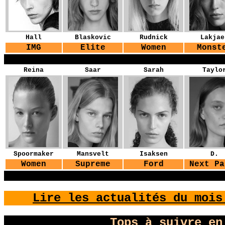
Hall
Blaskovic
Rudnick
Lakjae
IMG
Elite
Women
Monst
YG
Reina
Saar
Sarah
Taylo
Spoormaker
Mansvelt
Isaksen
D.
Women
Supreme
Ford
Next Pa
YG
Lire les actualités du mois
Tops à suivre en