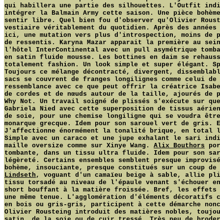
qui habillera une partie des silhouettes. L'Outfit ind
intégrer la Balmain Army cette saison. Une pièce bohèm
sentir libre. Quel bien fou d'observer qu'Olivier Rous
vestiaire véritablement du quotidien. Après des années
ici, une mutation vers plus d'introspection, moins de 
de ressentis. Karyna Mazar apparait la première au sei
l'hôtel InterContinental avec un pull asymétrique tomb
en satin fluide mousse. Les bottines en daim se rehaus
totalement fashion. Un look simple et super élégant. S
Toujours ce mélange décontracté, divergent, dissemblab
sacs se couvrent de franges longilignes comme celui de
ressemblance avec ce que peut offrir la créatrice Isab
de cordes et de nœuds autour de la taille, ajourés de 
Why Not. Un travail soigné de plissés s'exécute sur qu
Gabriela Nied avec cette superposition de tissus aérie
de soie, pour une chemise longiligne qui se voudra êtr
monarque grecque. Idem pour son sarouel vert de gris. 
J'affectionne énormément la tonalité brique, en total 
Simple avec un caraco et une jupe exhalant le sari ind
maille oversize comme sur Xinye Wang.
Alix Bouthors
por
tombante, dans un tissu ultra fluide. Idem pour son sa
légèreté. Certains ensembles semblent presque improvis
bohème, insouciante, presque constitués sur un coup de
Lindseth
, voguant d'un camaïeu beige à sable, allie pl
tissu torsadé au niveau de l'épaule venant s'échouer e
short bouffant à la matière froissée. Bref, les effets
une même tenue. L'agglomération d'éléments décoratifs 
en bois ou gris-gris, participent à cette démarche non
Olivier Rousteing introduit des matières nobles, toujo
satin, de la soie ou de cuir tressé. Très peu de brode