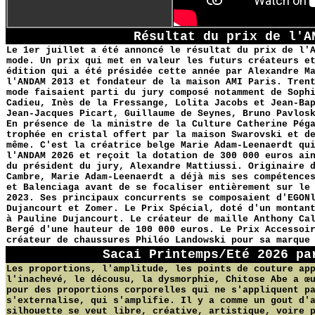
Résultat du prix de l'A
Le 1er juillet a été annoncé le résultat du prix de l'
mode. Un prix qui met en valeur les futurs créateurs e
édition qui a été présidée cette année par Alexandre M
l'ANDAM 2013 et fondateur de la maison AMI Paris. Tren
mode faisaient parti du jury composé notamment de Soph
Cadieu, Inès de la Fressange, Lolita Jacobs et Jean-Ba
Jean-Jacques Picart, Guillaume de Seynes, Bruno Pavlos
En présence de la ministre de la Culture Catherine Pég
trophée en cristal offert par la maison Swarovski et d
même. C'est la créatrice belge Marie Adam-Leenaerdt qu
l'ANDAM 2026 et reçoit la dotation de 300 000 euros ai
du président du jury, Alexandre Mattiussi. Originaire 
Cambre, Marie Adam-Leenaerdt a déjà mis ses compétence
et Balenciaga avant de se focaliser entièrement sur le
2023. Ses principaux concurrents se composaient d'EGON
Dujancourt et Zomer. Le Prix Spécial, doté d'un montan
à Pauline Dujancourt. Le créateur de maille Anthony Ca
Bergé d'une hauteur de 100 000 euros. Le Prix Accessoi
créateur de chaussures Philéo Landowski pour sa marque
Sacai Printemps/Eté 2026 p
Les proportions, l'amplitude, les points de couture ap
l'inachevé, le décousu, la dysmorphie, Chitose Abe a œ
pour des proportions corporelles qui ne s'appliquent p
s'externalise, qui s'amplifie. Il y a comme un gout d'
silhouette se veut libre, créative, artistique, voire 