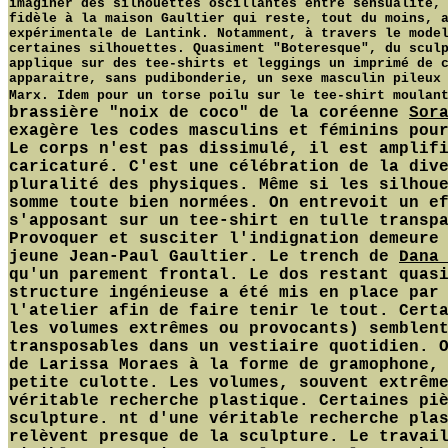
imaginer des silhouettes oscillantes entre sensualité,
fidèle à la maison Gaultier qui reste, tout du moins, 
expérimentale de Lantink. Notamment, à travers le mode
certaines silhouettes. Quasiment "Boteresque", du scul
applique sur des tee-shirts et leggings un imprimé de 
apparaitre, sans pudibonderie, un sexe masculin pileux
Marx. Idem pour un torse poilu sur le tee-shirt moula
brassière "noix de coco" de la coréenne
Sor
exagère les codes masculins et féminins pou
Le corps n'est pas dissimulé, il est amplif
caricaturé. C'est une célébration de la div
pluralité des physiques. Même si les silhou
somme toute bien normées. On entrevoit un e
s'apposant sur un tee-shirt en tulle transp
Provoquer et susciter l'indignation demeure
jeune Jean-Paul Gaultier. Le trench de
Dana
qu'un parement frontal. Le dos restant quas
structure ingénieuse a été mis en place par
l'atelier afin de faire tenir le tout. Cert
les volumes extrêmes ou provocants) semblen
transposables dans un vestiaire quotidien. 
de Larissa Moraes à la forme de gramophone,
petite culotte. Les volumes, souvent extrêm
véritable recherche plastique. Certaines pi
sculpture. nt d'une véritable recherche pla
relèvent presque de la sculpture. Le travai