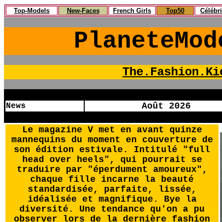
Top-Models
New-Faces
French Girls
Top50
Célébri
YG
PlaneteMod
YG
The.Fashion.Ki
YG
YG
Août 2026
News
YG
Le magazine V met en avant quinze
mannequins du moment en couverture de
son édition estivale. Intitulé "full
head over heels", qui pourrait se
traduire par "éperdument amoureux",
chaque fille incarne la beauté
standardisée, parfaite, lissée,
idéalisée et magnifique. Bye la
diversité. Une tendance qu'on a pu
observer lors de la dernière fashion