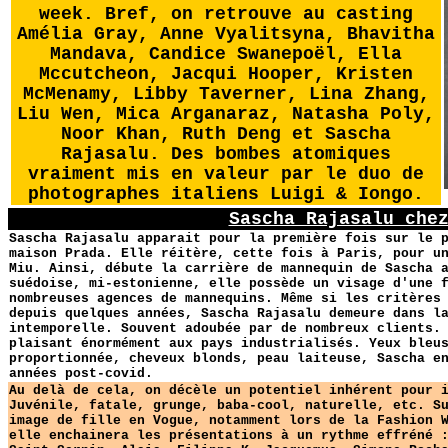
week. Bref, on retrouve au casting
Amélia Gray, Anne Vyalitsyna, Bhavitha
Mandava, Candice Swanepoël, Ella
Mccutcheon, Jacqui Hooper, Kristen
McMenamy, Libby Taverner, Lina Zhang,
Liu Wen, Mica Arganaraz, Natasha Poly,
Noor Khan, Ruth Deng et Sascha
Rajasalu. Des bombes atomiques
vraiment mis en valeur par le duo de
photographes italiens Luigi & Iongo.
Sascha Rajasalu che
Sascha Rajasalu apparait pour la première fois sur le 
maison Prada. Elle réitère, cette fois à Paris, pour u
Miu. Ainsi, débute la carrière de mannequin de Sascha 
suédoise, mi-estonienne, elle possède un visage d'une 
nombreuses agences de mannequins. Même si les critères
depuis quelques années, Sascha Rajasalu demeure dans l
intemporelle. Souvent adoubée par de nombreux clients.
plaisant énormément aux pays industrialisés. Yeux bleu
proportionnée, cheveux blonds, peau laiteuse, Sascha e
années post-covid.
Au delà de cela, on décèle un potentiel inhérent pour 
Juvénile, fatale, grunge, baba-cool, naturelle, etc. S
image de fille en Vogue, notamment lors de la Fashion 
elle enchainera les présentations à un rythme effréné 