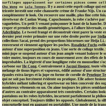
surfilages apparaissent sur certaines pièces comme ce
. Il y a aussi cette esprit collage qui 
Chu Wong
ou
Lulu Tenney
tricotée investit une robe chaussette crème de Frauke Nijs. Un c
complémenter le look. On recouvre une maille, plus fine cette fois
streetwear de Canlan Wang. Capuchonnée, la robe s'achève par 
vaguelettes. Un petit S venant poinçonner le haut de la hanche. De
croper et prendre des motifs géométriques, à l'allure hivernale, c
Aderibigbe
. Le tweed frangé et déconstruit vient parer la veste e
dernier peut rester primaire sur une robe droite portée par
Stel
collections Sacai, prend des proportions biscornues sur Heija Li,
renversent et viennent agripper les poches.
Rosalieke Fuchs
enfil
autour d'une superposition en jeans. Une sorte de collage textile
mini-jupe se suspend autour d'un jean ample venant balayer le sol.
voire muter, toujours en cours de mouvement avec des effets de f
improbables. La légèreté d'une longiligne robe en mousseline s'oct
carbone sur
He Cong
. Contrairement à
Jacqui Hooper
, toute vê
mélange de tissus légers et vaporeux, édifié autour d'une structure 
épaules extra-larges et la jupe en forme de corolle de
Penelope Te
qui ne soit pas forcément évidente ou pratique. Elle adore fusionn
hybrides mêlant tailoring et sportswear ou bien concevoir des sup
nombreux vêtements en un. On aime toujours les pièces semblant s
d'autres au contraire apparaissent très construites. Certains look
pantalons ou les robes hybrides, incarnent parfaitement la philos
objet conceptuel. Toujours titiller les opposés. Globalement, la sil
conceptuelle tout en gagnant en portabilité. Une mode de la transf