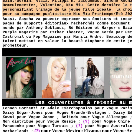
Saint-Sernin, Alaia, Filippa K, Jacquemus, Simone Roch
Demeulemeester, Valentino, Miu Miu. Cette dernière la 
personnifiant l'image de la jeune fille idéale, la cho
pour sa campagne publicitaire Miu Miu Printemps/Eté 20
A
ussi, Sascha va pouvoir exprimer ses émotions et inca
pages de supports éditoriaux recherchés comme Document
monde par Anthony Seklaoui, Ré-Edition et Harper's Baz
Purple Magazine par Esther Theater, Vogue Koréa par Pe
Castromil ou Pop Magazine par Marili André. Beaucoup d
talent mettant en valeur la beauté diaphane de cette j
prometteur.
YG
Les couvertures à retenir au 
Lennon Sorrenti et Adèle Exarchopoulos pour Vogue Pari
Daisy Edgar-Jones
pour Vogue Grande-Bretagne ;
Daisy E
Kawai
pour Vogue Japon ;
Belinda
pour Vogue Allemagne
Non distribué pour Vogue Russie ;
(?)
pour Vogue Chin
Panasenko
pour Vogue Turquie ;
(?)
pour Vogue Australie
(?)
pour Vogue Mexico ;
Elyanna
pour Vogue Ar
Netherlands ;