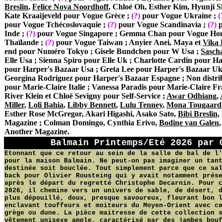
Breslin
,
Felice Nova Noordhoff
,
Chloé Oh, Esther Kim, Hyunji S
Kate Kraaijeveld pour Vogue Grèce ;
(?)
pour Vogue Ukraine ;
(
pour V
og
ue Tchécoslovaquie ;
(?)
pour Vogue Scandinavia ;
(?)
p
Inde ;
(?)
pou
r
Vogue Singapore ; Gemma Chan
pour
Vogue
Hon
Thaïlande ;
(?)
pour Vogu
e
Taiwan ; Anyier Anei, Maya et
Vika 
end pour Numéro Tokyo ; Gisele Bundchen
pour W Usa ;
Sasch
Elle Usa ; Sienna Spiro po
u
r Elle Uk ; Charlotte Cardin pour H
pour Harper's Bazaar Usa ; Greta Lee pour Harper's Bazaar Uk
Georgina Rodriguez pour Harper's Bazaar Espagne ; Non distri
pour Marie-Claire Italie ; Vanessa Paradis
pour Marie-Claire Fr
River Klein
et Chloë Sevigny pour Self-Service ;
Awar Odhiang
,
Miller
,
Loli Bahia
,
Libby Bennett
,
Lulu Tenney
,
Mona Tougaard
Esther Rose McGregor, Akari Higashi, Asako Sato,
Bibi Breslin
,
Magazine ;
Colman Domingo, Cynthia Erivo,
Bodine van Galen
,
Another Magazine.
Balmain Printemps/Eté 2026 p
ar 
Etonnant que ce retour au sein de la salle de bal de l
pour la maison Balmain. Ne peut-on pas imaginer un tan
destinée soit bouclée. Tout simplement parce que ce sa
back pour Olivier Rousteing qui y avait notamment prés
après le départ du regretté Christophe Decarnin. Pour 
2026, il chemine vers un univers de sable, de désert, 
plus dépouillé, doux, presque savoureux, fleurant bon 
enclavant touffeurs et moiteurs du Moyen-Orient avec c
grège ou dune. La pièce maitresse de cette collection 
vêtement unisexe ample, caractérisé par des jambes bou