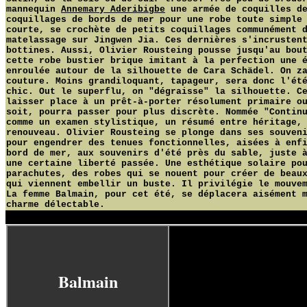
mannequin
Annemary Aderibigbe
une armée de coquilles de
coquillages de bords de mer pour une robe toute simple
courte, se crochète de petits coquillages communément 
matelassage sur Jingwen Jia. Ces dernières s'incrusten
bottines. Aussi, Olivier Rousteing pousse jusqu'au bou
cette robe bustier brique imitant à la perfection une 
enroulée autour de la silhouette de Cara Schädel. On z
couture. Moins grandiloquant, tapageur, sera donc l'ét
chic. Out le superflu, on "dégraisse" la silhouette. C
laisser place à un prêt-à-porter résolument primaire o
soit, pourra passer pour plus discrète. Nommée "Contin
comme un examen stylistique, un résumé entre héritage,
renouveau. Olivier Rousteing se plonge dans ses souven
pour engendrer des tenues fonctionnelles, aisées à enf
bord de mer, aux souvenirs d'été près du sable, juste 
une certaine liberté passée. Une esthétique solaire po
parachutes, des robes qui se nouent pour créer de beau
qui viennent embellir un buste. Il privilégie le mouve
La femme Balmain, pour cet été, se déplacera aisément 
charme délectable.
YG
Balmain