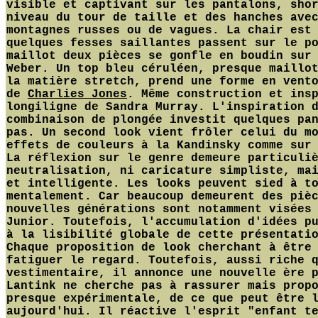
visible et captivant sur les pantalons, sho
niveau du tour de taille et des hanches ave
montagnes russes ou de vagues. La chair est
quelques fesses saillantes passent sur le p
maillot deux pièces se gonfle en boudin sur
Weber. Un top bleu céruléen, presque maillo
la matière stretch, prend une forme en vent
de
Charlies Jones
. Même construction et ins
longiligne de Sandra Murray. L'inspiration 
combinaison de plongée investit quelques pa
pas. Un second look vient frôler celui du m
effets de couleurs à la Kandinsky comme sur
La réflexion sur le genre demeure particuli
neutralisation, ni caricature simpliste, ma
et intelligente. Les looks peuvent sied à t
mentalement. Car beaucoup demeurent des piè
nouvelles générations sont notamment visées
Junior. Toutefois, l'accumulation d'idées p
à la lisibilité globale de cette présentati
Chaque proposition de look cherchant à être
fatiguer le regard. Toutefois, aussi riche 
vestimentaire, il annonce une nouvelle ère 
Lantink ne cherche pas à rassurer mais prop
presque expérimentale, de ce que peut être 
aujourd'hui. Il réactive l'esprit "enfant t